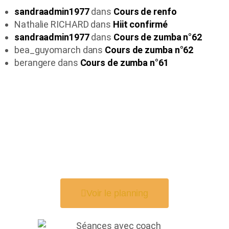
sandraadmin1977
dans
Cours de renfo
Nathalie RICHARD
dans
Hiit confirmé
sandraadmin1977
dans
Cours de zumba n°62
bea_guyomarch
dans
Cours de zumba n°62
berangere
dans
Cours de zumba n°61
DÉCOUVRE LES
COURS DE FITNESS
EN DIRECT AVEC
SANDRA
Voir le planning