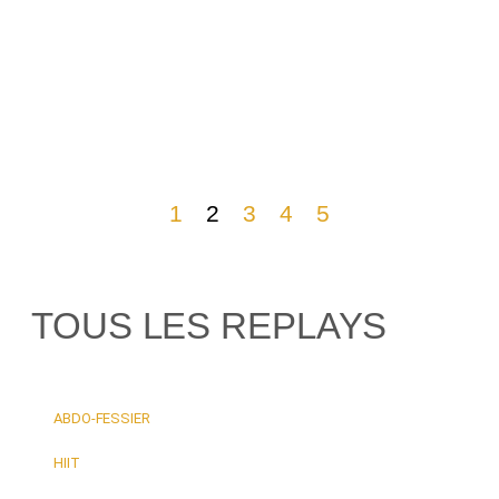
P
F
P
1
2
3
4
5
TOUS LES REPLAYS
ABDO-FESSIER
HIIT