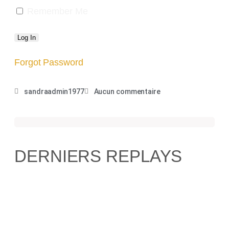
Remember Me
Forgot Password
sandraadmin1977
Aucun commentaire
DERNIERS REPLAYS
1