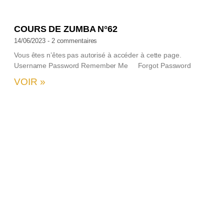
COURS DE ZUMBA N°62
14/06/2023
2 commentaires
Vous êtes n’êtes pas autorisé à accéder à cette page.
Username Password Remember Me Forgot Password
VOIR »
2
U
c
V
n
a