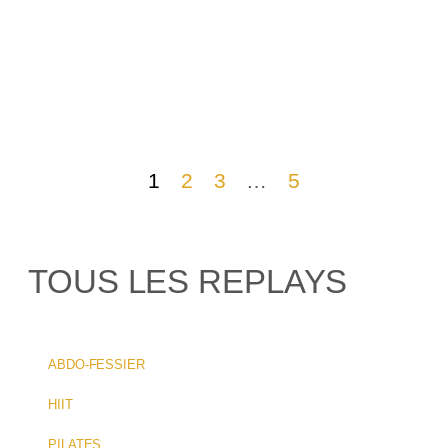
P
P
1
2
3
…
5
TOUS LES REPLAYS
ABDO-FESSIER
HIIT
PILATES