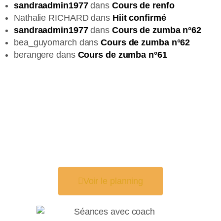
sandraadmin1977
dans
Cours de renfo
Nathalie RICHARD
dans
Hiit confirmé
sandraadmin1977
dans
Cours de zumba n°62
bea_guyomarch
dans
Cours de zumba n°62
berangere
dans
Cours de zumba n°61
DÉCOUVRE LES
COURS DE FITNESS
EN DIRECT AVEC
SANDRA
Voir le planning