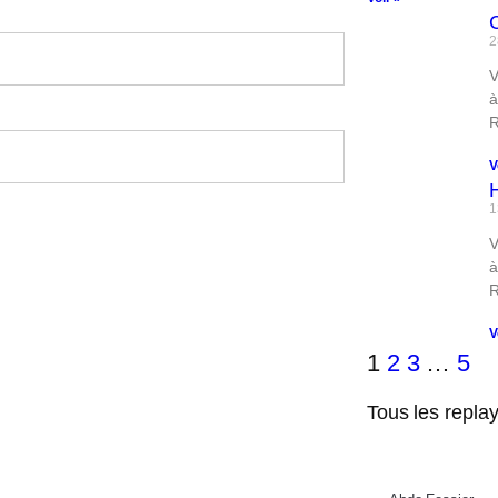
2
V
à
V
H
1
V
à
V
1
2
3
…
5
Tous les repla