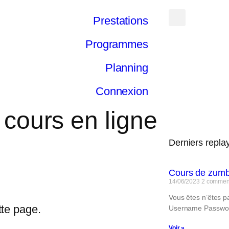
Prestations
Programmes
Planning
Connexion
 cours en ligne
Derniers repla
Cours de zumb
14/06/2023
2 commen
Vous êtes n’êtes p
tte page.
Username Passw
Voir »