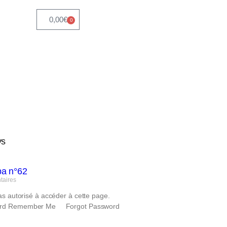
0,00
€
0
ys
a n°62
taires
as autorisé à accéder à cette page.
ord Remember Me Forgot Password