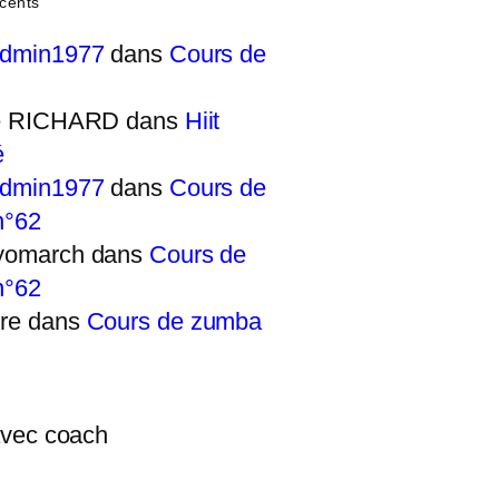
cents
admin1977
dans
Cours de
ie RICHARD
dans
Hiit
é
admin1977
dans
Cours de
n°62
yomarch
dans
Cours de
n°62
re
dans
Cours de zumba