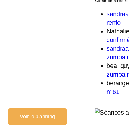
Commentaires ré
sandra
renfo
Nathal
confirm
sandra
zumba 
bea_gu
zumba 
berange
n°61
Voir le planning