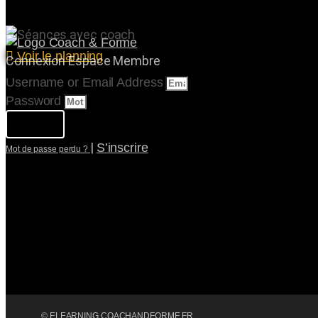
Voir le planning
Connexion Espace Membre
Username or Email Address
Password
Connexion
|
S’inscrire
Mot de passe perdu ?
© ELEARNING.COACHANDFORME.FR