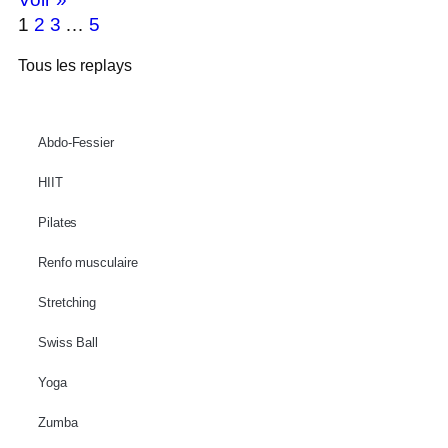
1
2
3
…
5
Tous les replays
Abdo-Fessier
HIIT
Pilates
Renfo musculaire
Stretching
Swiss Ball
Yoga
Zumba