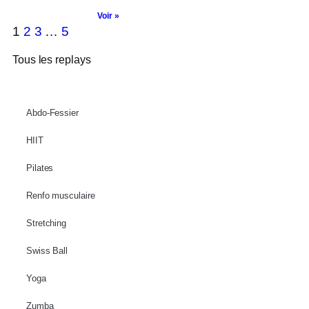
Voir »
1
2
3
…
5
Tous les replays
Abdo-Fessier
HIIT
Pilates
Renfo musculaire
Stretching
Swiss Ball
Yoga
Zumba