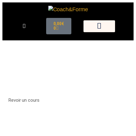
0,00
€
0
VOIR LES
REPLAYS DES
COURS EN LIGNE
Revoir un cours
HIIT DÉBUTANT