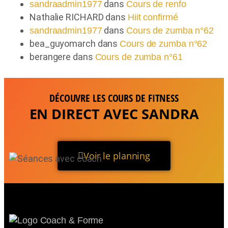
dans
sandraadmin1977
Cours de renfo
Nathalie RICHARD
dans
Hiit confirmé
dans
sandraadmin1977
Cours de zumba n°62
bea_guyomarch
dans
Cours de zumba n°62
berangere
dans
Cours de zumba n°61
DÉCOUVRE LES COURS DE FITNESS
EN DIRECT AVEC SANDRA
Voir le planning