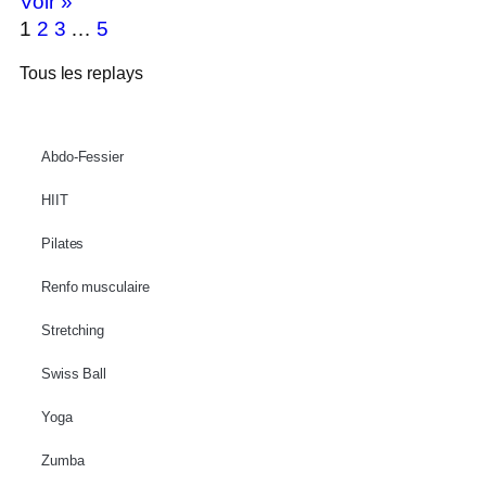
Voir »
1
2
3
…
5
Tous les replays
Abdo-Fessier
HIIT
Pilates
Renfo musculaire
Stretching
Swiss Ball
Yoga
Zumba