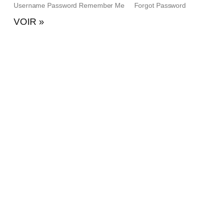
Username Password Remember Me Forgot Password
VOIR »
2
U
c
V
n
a
a
c
P
F