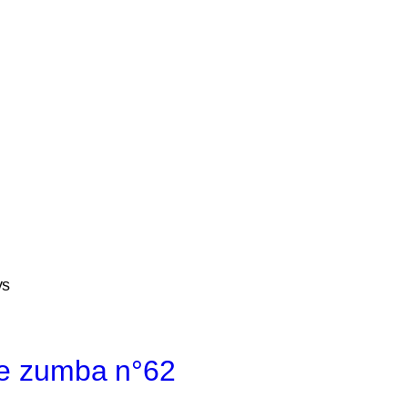
ys
e zumba n°62