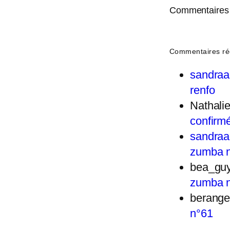
Commentaires 
Commentaires ré
sandra
renfo
Nathal
confirm
sandra
zumba 
bea_gu
zumba 
berange
n°61