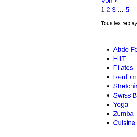
Voir »
1
2
3
…
5
Tous les repla
Abdo-Fe
HIIT
Pilates
Renfo m
Stretchi
Swiss B
Yoga
Zumba
Cuisine