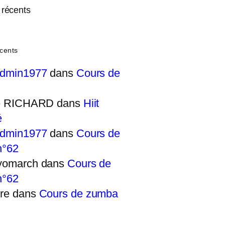
récents
cents
admin1977
dans
Cours de
ie RICHARD
dans
Hiit
é
admin1977
dans
Cours de
n°62
yomarch
dans
Cours de
n°62
re
dans
Cours de zumba