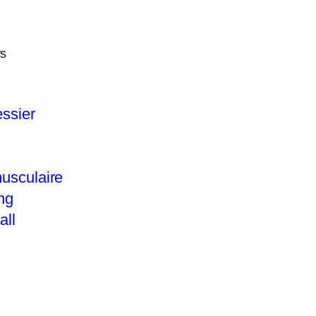
ys
ssier
usculaire
ng
all