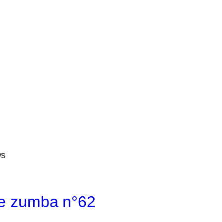
ys
e zumba n°62