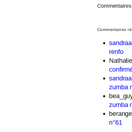
Commentaires 
Commentaires ré
sandra
renfo
Nathal
confirm
sandra
zumba 
bea_gu
zumba 
berange
n°61