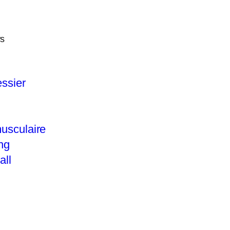
ys
ssier
usculaire
ng
all