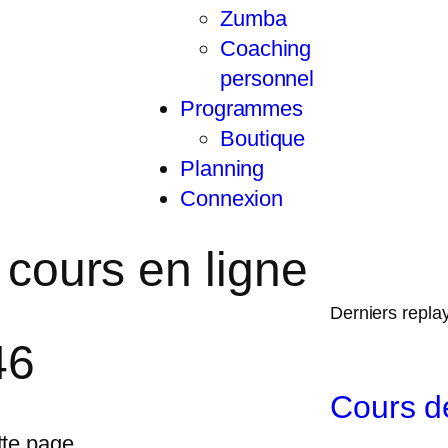
Zumba
Coaching
personnel
Programmes
Boutique
Planning
Connexion
 cours en ligne
Derniers repla
46
Cours d
tte page.