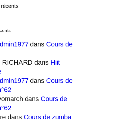
récents
cents
admin1977
dans
Cours de
ie RICHARD
dans
Hiit
é
admin1977
dans
Cours de
n°62
yomarch
dans
Cours de
n°62
re
dans
Cours de zumba