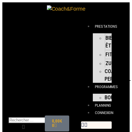
PRESTATIONS
BIEN
ÊTRE
FITNESS
ZUMBA
COACHING
PERSONNEL
PROGRAMMES
BOUTIQUE
PLANNING
CONNEXION
0,00
€
0