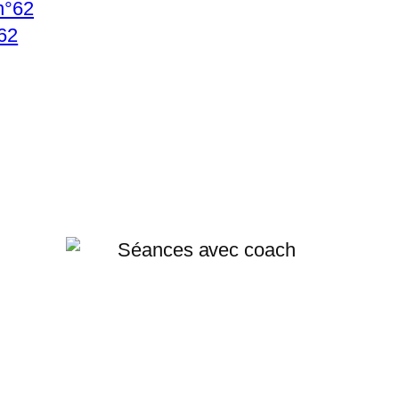
n°62
62