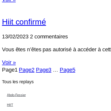
Hiit confirmé
13/02/2023
2 commentaires
Vous êtes n’êtes pas autorisé à accéder à
Voir »
Page
1
Page
2
Page
3
…
Page
5
Tous les replays
Abdo-Fessier
HIIT