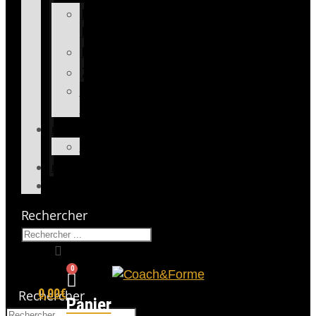
BIEN
ÊTRE
FITNESS
ZUMBA
COACHING
PERSONNEL
PROGRAMMES
BOUTIQUE
PLANNING
CONNEXION
Rechercher
0
0,00
€
Rechercher
Panier