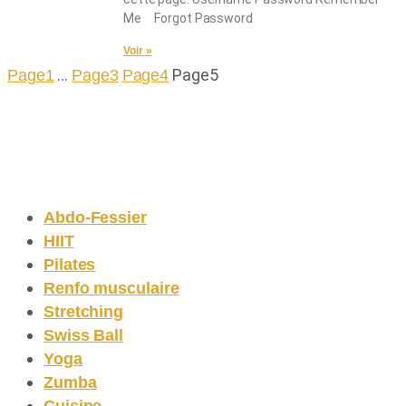
Me Forgot Password
Voir »
…
Page
5
Page
1
Page
3
Page
4
Tous les replays
Abdo-Fessier
HIIT
Pilates
Renfo musculaire
Stretching
Swiss Ball
Yoga
Zumba
Cuisine