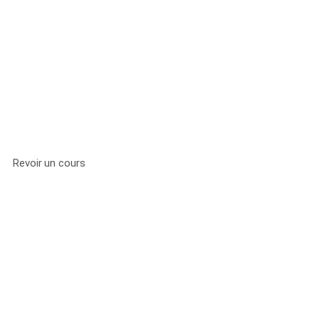
VOIR LES
REPLAYS DES
COURS EN LIGNE
Revoir un cours
COURS DE
ZUMBA N°11