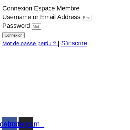
Connexion Espace Membre
Username or Email Address
Password
Connexion
|
S’inscrire
Mot de passe perdu ?
cebook
Instagram