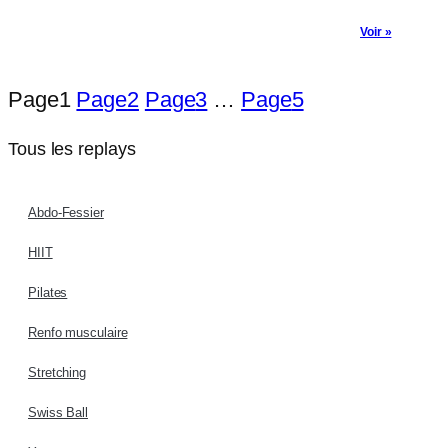
Voir »
Page
1
Page
2
Page
3
…
Page
5
Tous les replays
Abdo-Fessier
HIIT
Pilates
Renfo musculaire
Stretching
Swiss Ball