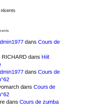
récents
cents
admin1977
dans
Cours de
ie RICHARD
dans
Hiit
é
admin1977
dans
Cours de
n°62
yomarch
dans
Cours de
n°62
re
dans
Cours de zumba