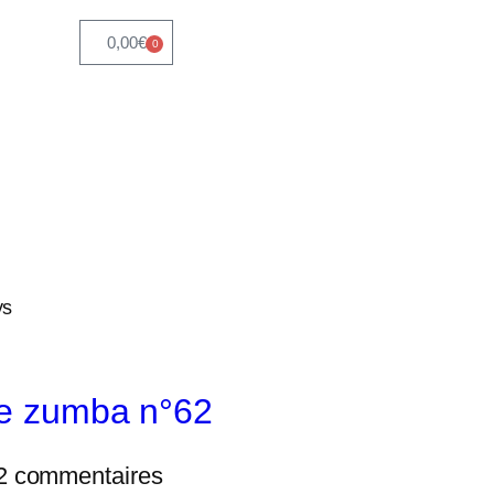
0,00
€
0
ys
e zumba n°62
2 commentaires