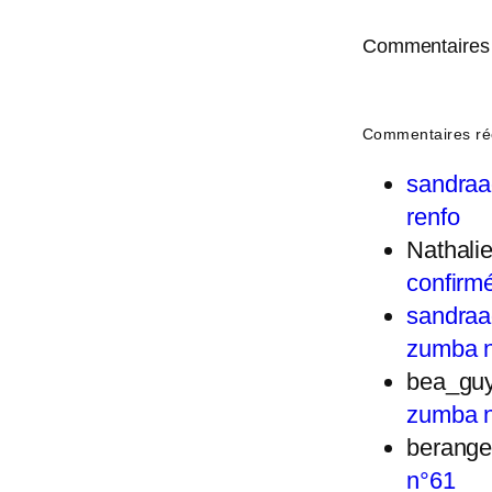
Commentaires 
Commentaires ré
sandra
renfo
Nathal
confirm
sandra
zumba 
bea_gu
zumba 
berange
n°61