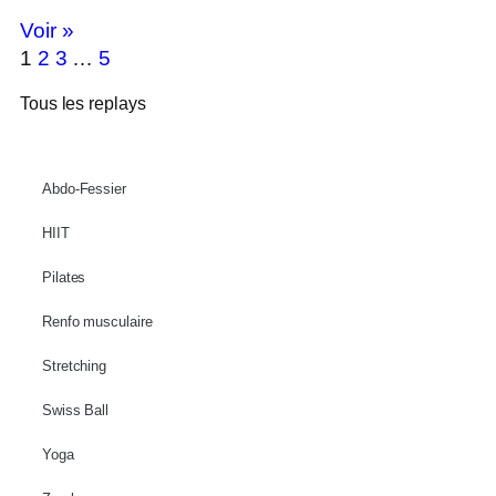
Voir »
1
2
3
…
5
Tous les replays
Abdo-Fessier
HIIT
Pilates
Renfo musculaire
Stretching
Swiss Ball
Yoga