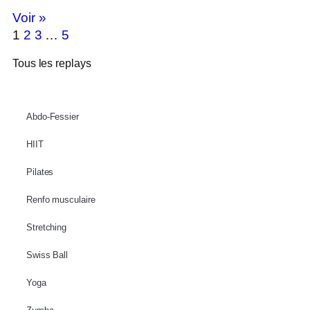
Voir »
1
2
3
…
5
Tous les replays
Abdo-Fessier
HIIT
Pilates
Renfo musculaire
Stretching
Swiss Ball
Yoga