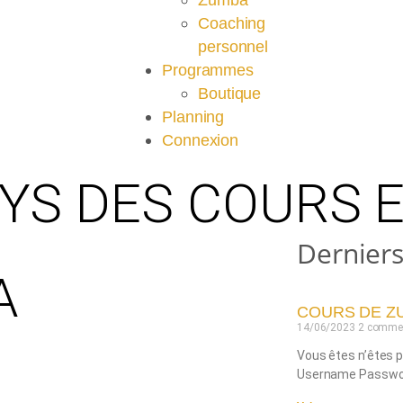
Zumba
Coaching
personnel
Programmes
Boutique
Planning
Connexion
AYS DES COURS 
Derniers
A
COURS DE Z
14/06/2023
2 commen
Vous êtes n’êtes p
Username Passwo