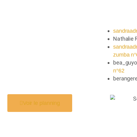
Comment
sandraad
Nathalie
sandraad
zumba n°
bea_guy
n°62
beranger
Voir le planning