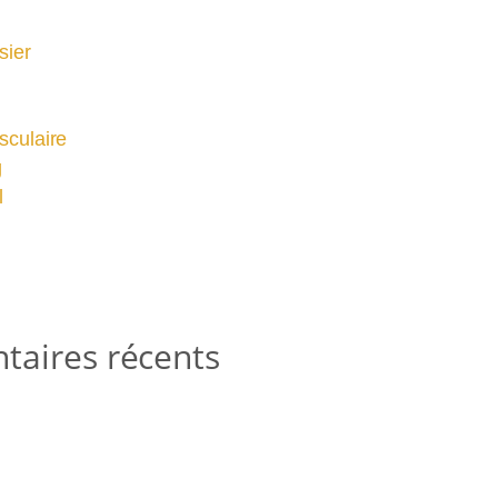
sier
culaire
g
l
aires récents