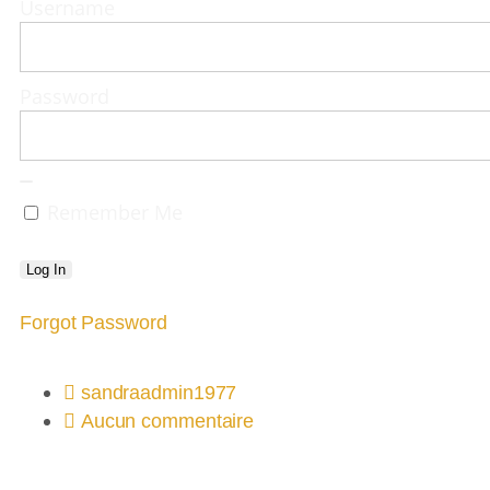
Username
Password
Remember Me
Forgot Password
sandraadmin1977
Aucun commentaire