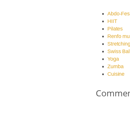
Abdo-Fes
HIIT
Pilates
Renfo mus
Stretchin
Swiss Bal
Yoga
Zumba
Cuisine
Comment