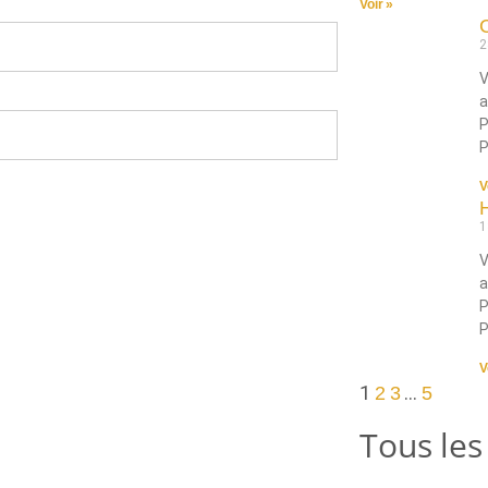
Voir »
2
V
a
P
V
1
V
a
P
V
1
…
2
3
5
Tous les