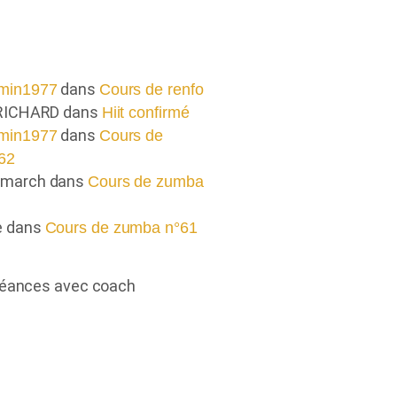
aires récents
dans
min1977
Cours de renfo
 RICHARD
dans
Hiit confirmé
dans
min1977
Cours de
62
omarch
dans
Cours de zumba
e
dans
Cours de zumba n°61