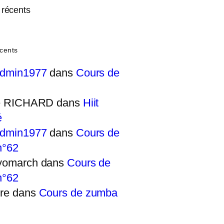
récents
cents
admin1977
dans
Cours de
ie RICHARD
dans
Hiit
é
admin1977
dans
Cours de
n°62
yomarch
dans
Cours de
n°62
re
dans
Cours de zumba