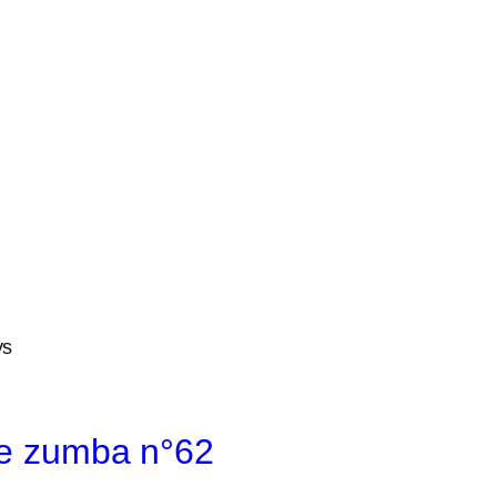
ys
e zumba n°62