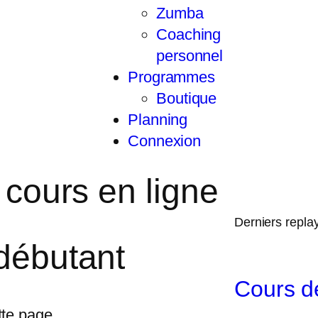
Zumba
Coaching
personnel
Programmes
Boutique
Planning
Connexion
 cours en ligne
Derniers repla
débutant
Cours d
tte page.