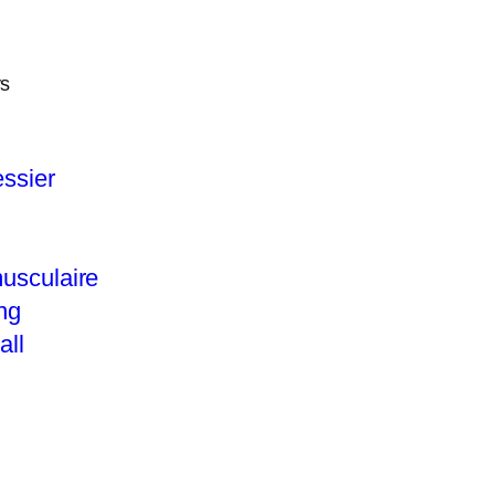
ys
ssier
usculaire
ng
all