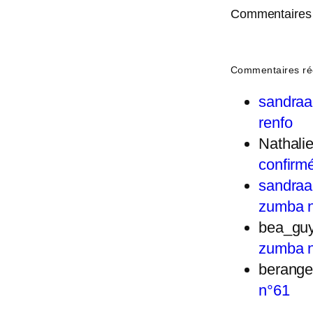
Commentaires 
Commentaires ré
sandra
renfo
Nathal
confirm
sandra
zumba 
bea_gu
zumba 
berange
n°61