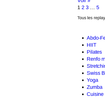
Voir »
1
2
3
…
5
Tous les repla
Abdo-Fe
HIIT
Pilates
Renfo m
Stretchi
Swiss B
Yoga
Zumba
Cuisine