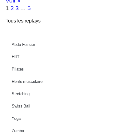
Voir »
1
2
3
…
5
Tous les replays
Abdo-Fessier
HIIT
Pilates
Renfo musculaire
Stretching
Swiss Ball
Yoga
Zumba