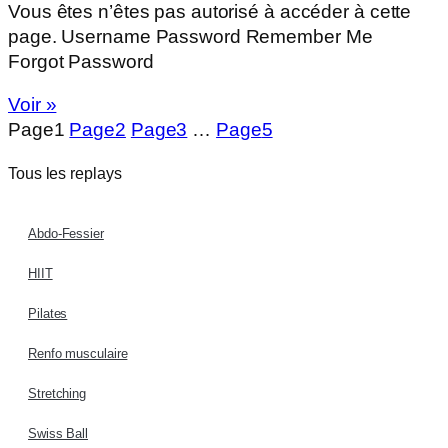
Vous êtes n’êtes pas autorisé à accéder à cette
page. Username Password Remember Me
Forgot Password
Voir »
Page
1
Page
2
Page
3
…
Page
5
Tous les replays
Abdo-Fessier
HIIT
Pilates
Renfo musculaire
Stretching
Swiss Ball