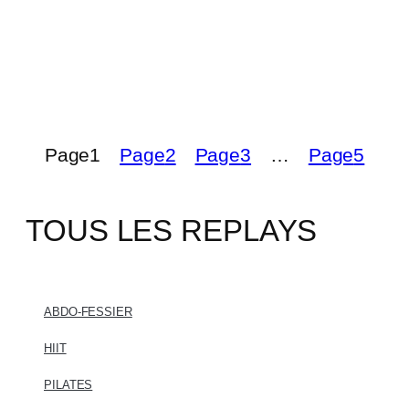
P
P
Page
1
Page
2
Page
3
…
Page
5
TOUS LES REPLAYS
ABDO-FESSIER
HIIT
PILATES