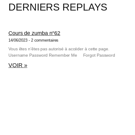
DERNIERS REPLAYS
Cours de zumba n°62
14/06/2023
2 commentaires
Vous êtes n’êtes pas autorisé à accéder à cette page.
Username Password Remember Me Forgot Password
VOIR »
2
U
c
V
n
a