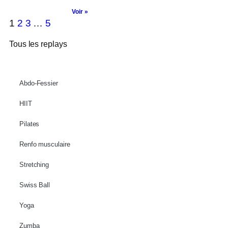
Voir »
1
2
3
…
5
Tous les replays
Abdo-Fessier
HIIT
Pilates
Renfo musculaire
Stretching
Swiss Ball
Yoga
Zumba