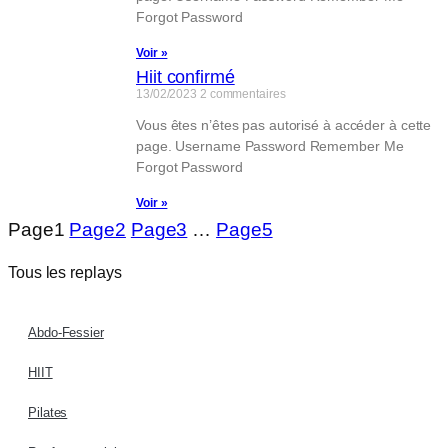
Forgot Password
Voir »
Hiit confirmé
13/02/2023
2 commentaires
Vous êtes n’êtes pas autorisé à accéder à cette
page. Username Password Remember Me
Forgot Password
Voir »
Page
1
Page
2
Page
3
…
Page
5
Tous les replays
Abdo-Fessier
HIIT
Pilates