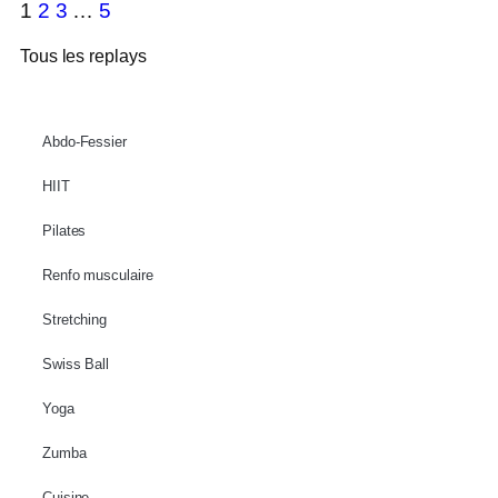
1
2
3
…
5
Tous les replays
Abdo-Fessier
HIIT
Pilates
Renfo musculaire
Stretching
Swiss Ball
Yoga
Zumba
Cuisine