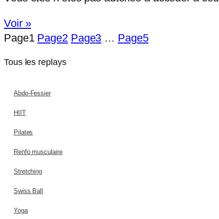
Voir »
Page
1
Page
2
Page
3
…
Page
5
Tous les replays
Abdo-Fessier
HIIT
Pilates
Renfo musculaire
Stretching
Swiss Ball
Yoga