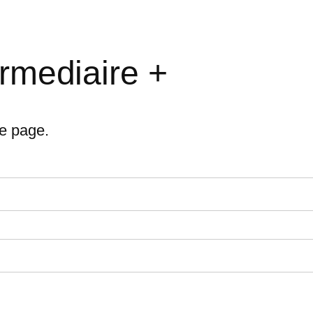
ermediaire +
te page.