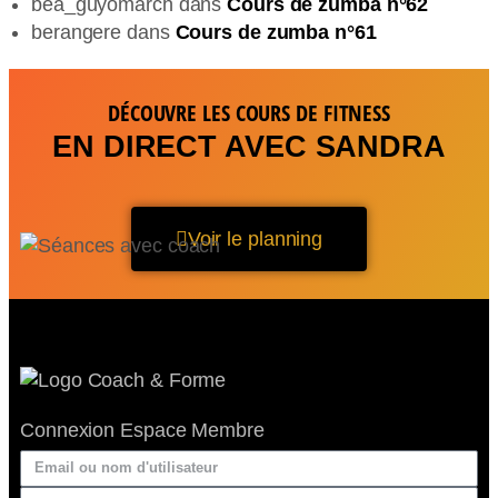
bea_guyomarch
dans
Cours de zumba n°62
berangere
dans
Cours de zumba n°61
DÉCOUVRE LES COURS DE FITNESS
EN DIRECT AVEC SANDRA
Voir le planning
Connexion Espace Membre