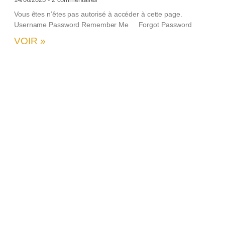
Vous êtes n’êtes pas autorisé à accéder à cette page.
Username Password Remember Me Forgot Password
VOIR »
2
U
c
V
n
a
a
c
P