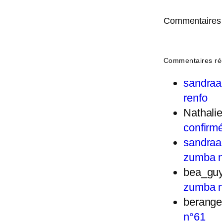
Commentaires 
Commentaires ré
sandra
renfo
Nathal
confirm
sandra
zumba 
bea_gu
zumba 
berange
n°61