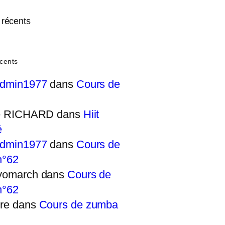
récents
cents
admin1977
dans
Cours de
ie RICHARD
dans
Hiit
é
admin1977
dans
Cours de
n°62
yomarch
dans
Cours de
n°62
re
dans
Cours de zumba