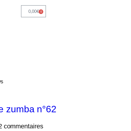
0,00
€
0
ys
e zumba n°62
2 commentaires