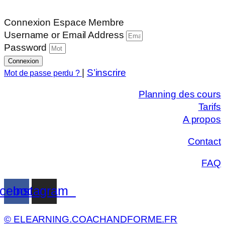
Connexion Espace Membre
Username or Email Address
Password
Connexion
|
S’inscrire
Mot de passe perdu ?
Planning des cours
Tarifs
A propos
Contact
FAQ
cebook
Instagram
© ELEARNING.COACHANDFORME.FR