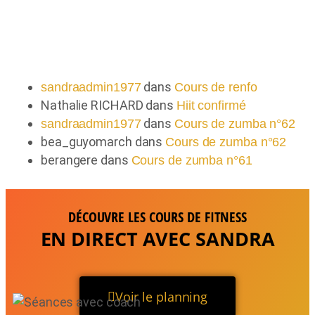
Commentaires récents
dans
sandraadmin1977
Cours de renfo
Nathalie RICHARD
dans
Hiit confirmé
dans
sandraadmin1977
Cours de zumba n°62
bea_guyomarch
dans
Cours de zumba n°62
berangere
dans
Cours de zumba n°61
DÉCOUVRE LES COURS DE FITNESS
EN DIRECT AVEC SANDRA
Voir le planning