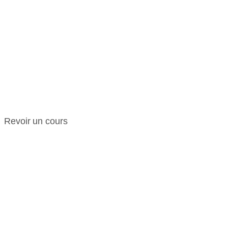
REPLAYS DES
COURS EN
LIGNE
Revoir un cours
HIIT
INTERMEDIAIR