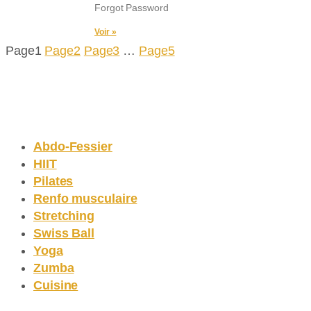
Forgot Password
Voir »
Page
1
Page
2
Page
3
…
Page
5
Tous les replays
Abdo-Fessier
HIIT
Pilates
Renfo musculaire
Stretching
Swiss Ball
Yoga
Zumba
Cuisine