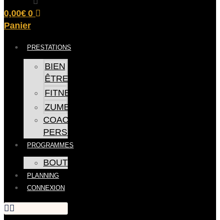
0,00
€
0
Panier
PRESTATIONS
BIEN
ÊTRE
FITNESS
ZUMBA
COACHING
PERSONNEL
PROGRAMMES
BOUTIQUE
PLANNING
CONNEXION