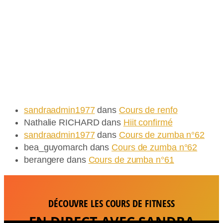
Commentaires récents
Commentaires récents
sandraadmin1977
dans
Cours de renfo
Nathalie RICHARD
dans
Hiit confirmé
sandraadmin1977
dans
Cours de zumba n°62
bea_guyomarch
dans
Cours de zumba n°62
berangere
dans
Cours de zumba n°61
DÉCOUVRE LES COURS DE FITNESS
EN DIRECT AVEC SANDRA