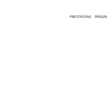
PRESTATIONS
PROGR
 les Replays des cours en 