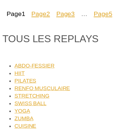
Page
1
Page
2
Page
3
…
Page
5
TOUS LES REPLAYS
ABDO-FESSIER
HIIT
PILATES
RENFO MUSCULAIRE
STRETCHING
SWISS BALL
YOGA
ZUMBA
CUISINE