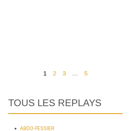
a
a
c
P
P
1
2
3
…
5
TOUS LES REPLAYS
ABDO-FESSIER