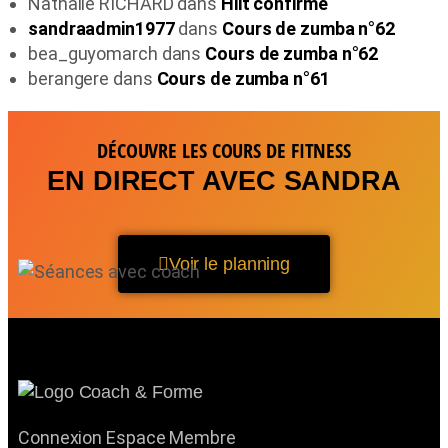
Nathalie RICHARD
dans
Hiit confirmé
sandraadmin1977
dans
Cours de zumba n°62
bea_guyomarch
dans
Cours de zumba n°62
berangere
dans
Cours de zumba n°61
DÉCOUVRE LES COURS DE FITNESS
EN DIRECT AVEC SANDRA
Voir le planning
Connexion Espace Membre