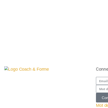
DÉCOUVRE LES COURS
DE FITNESS
EN DIRECT AVEC
SANDRA
Conne
Con
Mot d