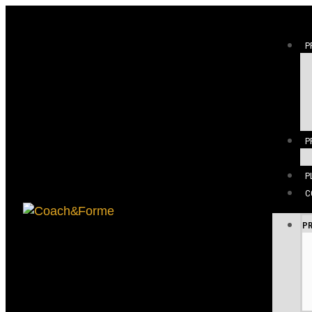
P
P
P
C
P