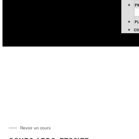
P
PL
CO
VOIR L
Revoir un cours