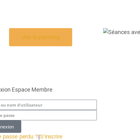
Voir le planning
xion Espace Membre
nexion
e passe perdu ?
|
S’inscrire