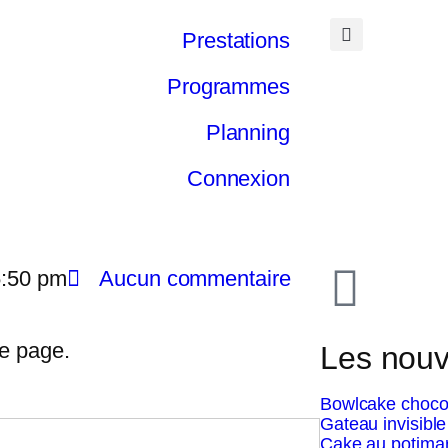
Prestations
Programmes
Planning
Connexion
5:50 pm
Aucun commentaire
te page.
Les nouv
Bowlcake choco
Gateau invisib
Cake au potima