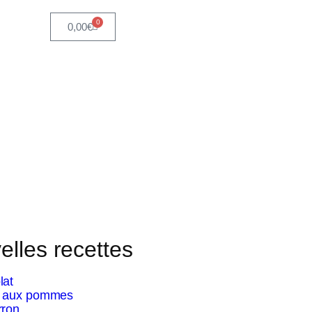
0
0,00
€
elles recettes
lat
le aux pommes
rron