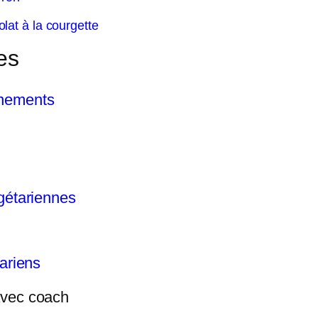
lat à la courgette
es
nements
gétariennes
ariens