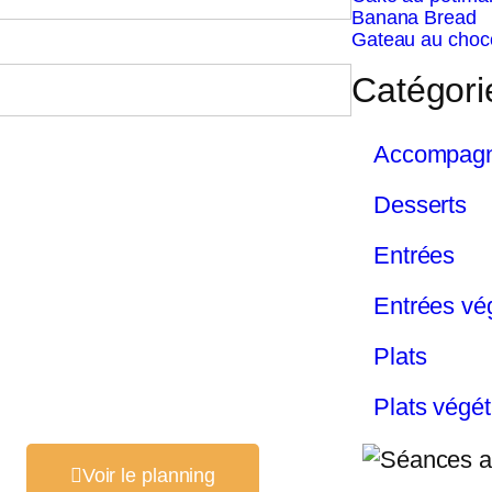
Banana Bread
Gateau au choco
Catégori
Accompag
Desserts
Entrées
Entrées vé
Plats
Plats végét
Voir le planning