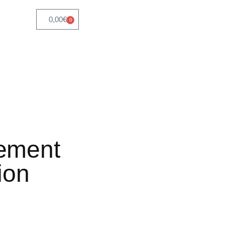
0,00
€
0
nement
tion