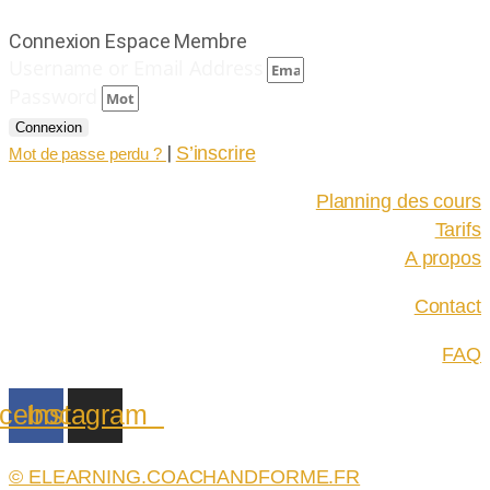
Connexion Espace Membre
Username or Email Address
Password
Connexion
|
S’inscrire
Mot de passe perdu ?
Planning des cours
Tarifs
A propos
Contact
FAQ
cebook
Instagram
© ELEARNING.COACHANDFORME.FR