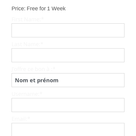
Price:
Free for 1 Week
First Name:*
Last Name:*
J’offre ce bon à :*
Username:*
Email:*